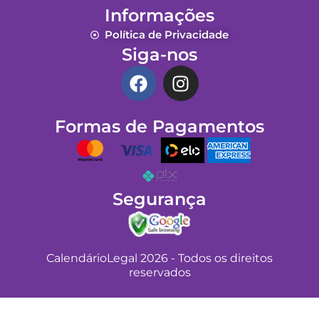
Informações
Política de Privacidade
Siga-nos
F
I
a
n
c
s
Formas de Pagamentos
e
t
b
a
o
g
o
r
k
a
Segurança
m
CalendárioLegal 2026 - Todos os direitos
reservados