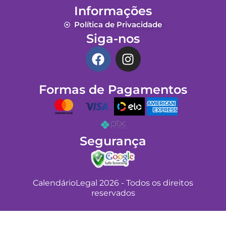
Informações
Política de Privacidade
Siga-nos
F
I
a
n
c
s
Formas de Pagamentos
e
t
b
a
o
g
o
r
k
a
Segurança
m
CalendárioLegal 2026 - Todos os direitos
reservados