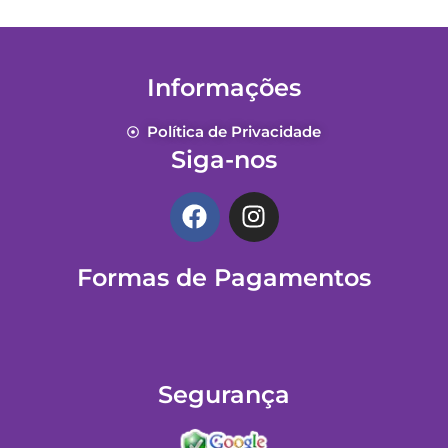
Informações
Política de Privacidade
Siga-nos
F
I
a
n
c
s
Formas de Pagamentos
e
t
b
a
o
g
o
r
k
a
Segurança
m