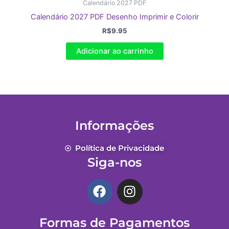
Calendário 2027 PDF
Calendário 2027 PDF Desenho Imprimir e Colorir
R$
9.95
Adicionar ao carrinho
Informações
Política de Privacidade
Siga-nos
F
I
a
n
c
s
Formas de Pagamentos
e
t