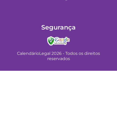
b
a
o
g
o
r
k
a
Segurança
m
CalendárioLegal 2026 - Todos os direitos
reservados